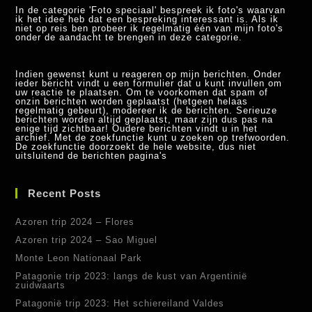
In de categorie 'Foto speciaal' bespreek ik foto's waarvan
ik het idee heb dat een bespreking interessant is. Als ik
niet op reis ben probeer ik regelmatig één van mijn foto's
onder de aandacht te brengen in deze categorie.
Indien gewenst kunt u reageren op mijn berichten. Onder
ieder bericht vindt u een formulier dat u kunt invullen om
uw reactie te plaatsen. Om te voorkomen dat spam of
onzin berichten worden geplaatst (hetgeen helaas
regelmatig gebeurt), modereer ik de berichten. Serieuze
berichten worden altijd geplaatst, maar zijn dus pas na
enige tijd zichtbaar! Oudere berichten vindt u in het
archief. Met de zoekfunctie kunt u zoeken op trefwoorden.
De zoekfunctie doorzoekt de hele website, dus niet
uitsluitend de berichten pagina's
Recent Posts
Azoren trip 2024 – Flores
Azoren trip 2024 – Sao Miguel
Monte Leon Nationaal Park
Patagonie trip 2023: langs de kust van Argentinië
zuidwaarts
Patagonië trip 2023: Het schiereiland Valdes