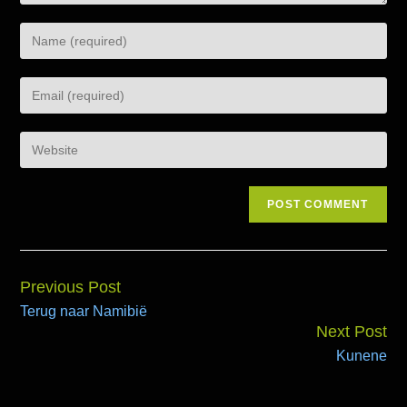
Previous Post
Continue
Terug naar Namibië
Reading
Next Post
Kunene