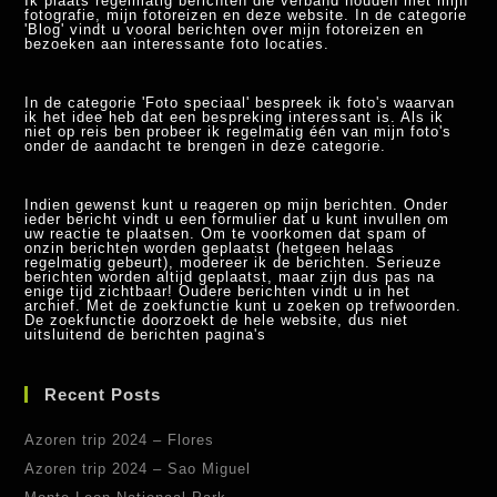
Ik plaats regelmatig berichten die verband houden met mijn
fotografie, mijn fotoreizen en deze website. In de categorie
'Blog' vindt u vooral berichten over mijn fotoreizen en
bezoeken aan interessante foto locaties.
In de categorie 'Foto speciaal' bespreek ik foto's waarvan
ik het idee heb dat een bespreking interessant is. Als ik
niet op reis ben probeer ik regelmatig één van mijn foto's
onder de aandacht te brengen in deze categorie.
Indien gewenst kunt u reageren op mijn berichten. Onder
ieder bericht vindt u een formulier dat u kunt invullen om
uw reactie te plaatsen. Om te voorkomen dat spam of
onzin berichten worden geplaatst (hetgeen helaas
regelmatig gebeurt), modereer ik de berichten. Serieuze
berichten worden altijd geplaatst, maar zijn dus pas na
enige tijd zichtbaar! Oudere berichten vindt u in het
archief. Met de zoekfunctie kunt u zoeken op trefwoorden.
De zoekfunctie doorzoekt de hele website, dus niet
uitsluitend de berichten pagina's
Recent Posts
Azoren trip 2024 – Flores
Azoren trip 2024 – Sao Miguel