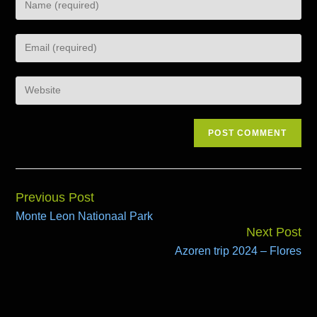
Previous Post
Continue
Monte Leon Nationaal Park
Reading
Next Post
Azoren trip 2024 – Flores