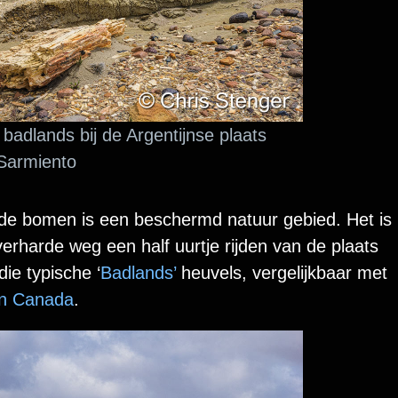
adlands bij de Argentijnse plaats
Sarmiento
de bomen is een beschermd natuur gebied. Het is
rharde weg een half uurtje rijden van de plaats
ie typische ‘
Badlands’
heuvels, vergelijkbaar met
 in Canada
.