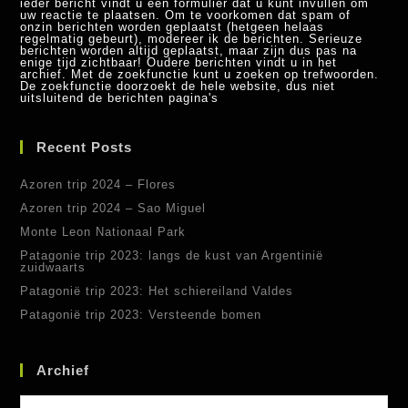
ieder bericht vindt u een formulier dat u kunt invullen om
uw reactie te plaatsen. Om te voorkomen dat spam of
onzin berichten worden geplaatst (hetgeen helaas
regelmatig gebeurt), modereer ik de berichten. Serieuze
berichten worden altijd geplaatst, maar zijn dus pas na
enige tijd zichtbaar! Oudere berichten vindt u in het
archief. Met de zoekfunctie kunt u zoeken op trefwoorden.
De zoekfunctie doorzoekt de hele website, dus niet
uitsluitend de berichten pagina's
Recent Posts
Azoren trip 2024 – Flores
Azoren trip 2024 – Sao Miguel
Monte Leon Nationaal Park
Patagonie trip 2023: langs de kust van Argentinië
zuidwaarts
Patagonië trip 2023: Het schiereiland Valdes
Patagonië trip 2023: Versteende bomen
Archief
Archief