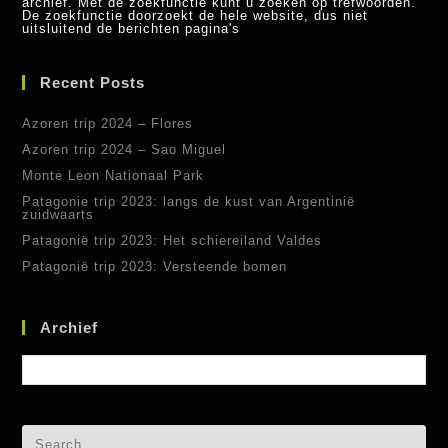
archief. Met de zoekfunctie kunt u zoeken op trefwoorden.
De zoekfunctie doorzoekt de hele website, dus niet
uitsluitend de berichten pagina's
Recent Posts
Azoren trip 2024 – Flores
Azoren trip 2024 – Sao Miguel
Monte Leon Nationaal Park
Patagonie trip 2023: langs de kust van Argentinië
zuidwaarts
Patagonië trip 2023: Het schiereiland Valdes
Patagonië trip 2023: Versteende bomen
Archief
Archief