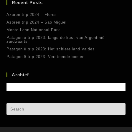
Recent Posts
Azoren trip 2024 – Flores
Azoren trip 2024 – Sao Miguel
Monte Leon Nationaal Park
Patagonie trip 2023: langs de kust van Argentinië
zuidwaarts
Patagonië trip 2023: Het schiereiland Valdes
Patagonië trip 2023: Versteende bomen
Archief
Archief