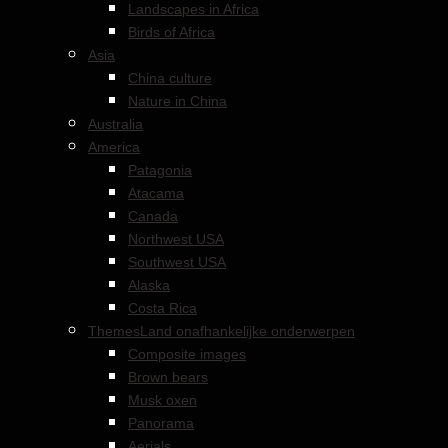
Landscapes in Africa
Birds of Africa
Asia
China culture
Nature in China
Australia
America
Patagonia
Atacama
Canada
Northwest USA
Southwest USA
Alaska
Costa Rica
Themes
Land onafhankelijke onderwerpen
Composite images
Brown bears
Musk oxen
Panorama
Aerials