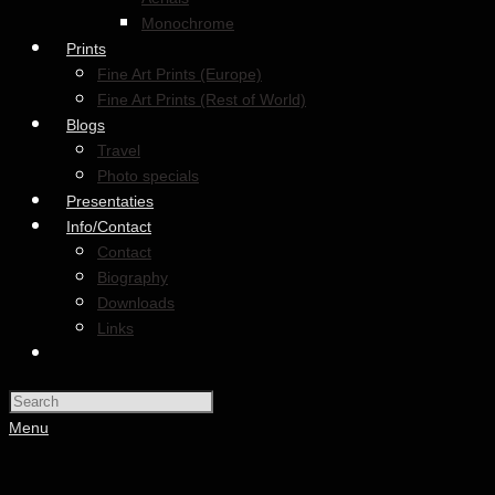
Monochrome
Prints
Fine Art Prints (Europe)
Fine Art Prints (Rest of World)
Blogs
Travel
Photo specials
Presentaties
Info/Contact
Contact
Biography
Downloads
Links
Menu