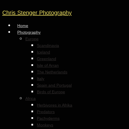
Chris Stenger Photography
Home
Photography
Europe
Scandinavia
Iceland
Greenland
Isle of Arran
The Netherlands
Italy
Spain and Portugal
Birds of Europe
Africa
Herbivores in Afrika
Predators
Pachyderms
Monkeys